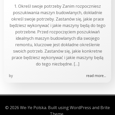
1. Określ swoje potrzeby Zanim rozpoczniesz
poszukiwania maszyn budowlanych, dokładnie
określ swoje potrzeby. Zastanów się, jakie prace
będziesz wykonywać i jakie maszyny będą do tego
potrzebne. Przed rozpoczęciem poszukiwań
idealnych maszyn budowlanych dla swojego
remontu, kluczowe jest dokładne określenie
swoich potrzeb. Zastanów się, jakie konkretne
prace będziesz wykonywać i jakie maszyny będą
do tego niezbędne. […]
by
read more...
© 2026 We-Ye Polska. Built using WordPress and Brite
Theme .