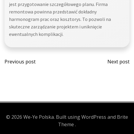
jest przygotowanie szczegółowego planu. Firma
remontowa powinna przedstawić dokładny
harmonogram prac oraz kosztorys. To pozwoli na
skuteczne zarządzanie projektem i uniknięcie
ewentualnych komplikacji.
Post
Post
Previous post
Next post
navigation
navi
© 2026 We-Ye Polska. Built using WordPress and Brite
Theme .