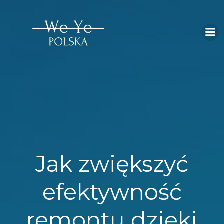
Skip
to
content
Jak zwiększyć
efektywność
remontu dzięki