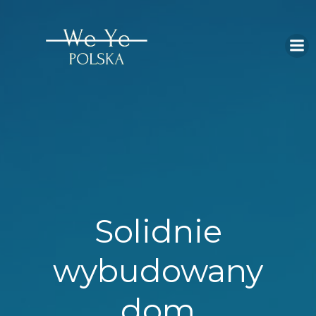
Skip
to
content
Solidnie
wybudowany
dom